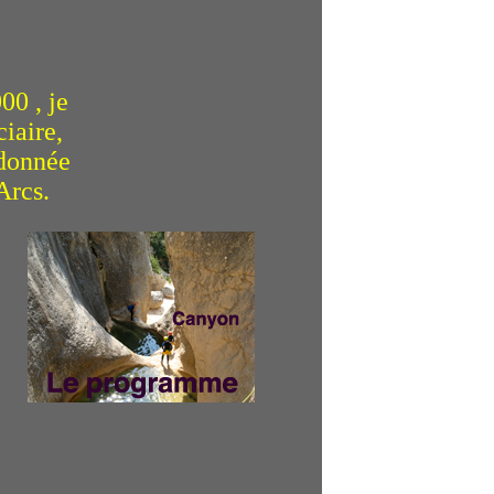
00 , je
iaire,
ndonnée
Arcs.